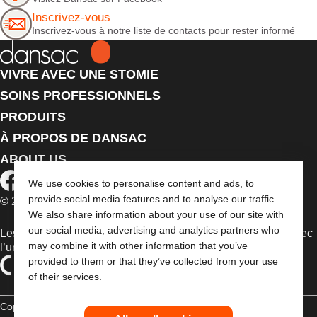
Inscrivez-vous
Inscrivez-vous à notre liste de contacts pour rester informé
VIVRE AVEC UNE STOMIE
SOINS PROFESSIONNELS
PRODUITS
À PROPOS DE DANSAC
ABOUT US
We use cookies to personalise content and ads, to
provide social media features and to analyse our traffic.
© 2026 Dansac A/S. Tous droits réservés.
We also share information about your use of our site with
our social media, advertising and analytics partners who
Les dispositifs médicaux vendus dans l’UE sont marqués avec
may combine it with other information that you’ve
l’un des symboles suivants selon le besoin
provided to them or that they’ve collected from your use
of their services.
Copyright Statement
Déclaration de conformité aux règles