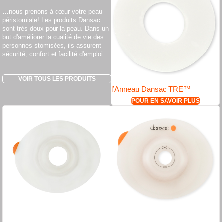
…nous prenons à cœur votre peau
péristomiale! Les produits Dansac
sont très doux pour la peau. Dans un
but d'améliorer la qualité de vie des
personnes stomisées, ils assurent
sécurité, confort et facilité d'emploi.
VOIR TOUS LES PRODUITS
l’Anneau Dansac TRE™
POUR EN SAVOIR PLUS