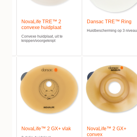
lakke
NovaLife TRE™ 2
Dansac TRE™ Ring
convexe huidplaat
Huidbescherming op 3 niveau
te
Convexe huidplaat, uit te
ife 2
knippen/voorgeknipt
idplaat
zakje
NovaLife™ 2 GX+ vlak
NovaLife™ 2 GX+
convex