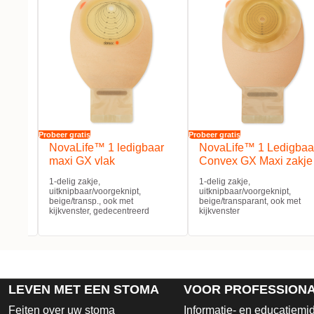
Probeer gratis
Probeer gratis
ten
NovaLife™ 1 ledigbaar
NovaLife™ 1 Ledigbaa
maxi GX vlak
Convex GX Maxi zakje
1-delig zakje,
1-delig zakje,
t
uitknipbaar/voorgeknipt,
uitknipbaar/voorgeknipt,
de
beige/transp., ook met
beige/transparant, ook met
kijkvenster, gedecentreerd
kijkvenster
LEVEN MET EEN STOMA
VOOR PROFESSION
Feiten over uw stoma
Informatie- en educatiemi