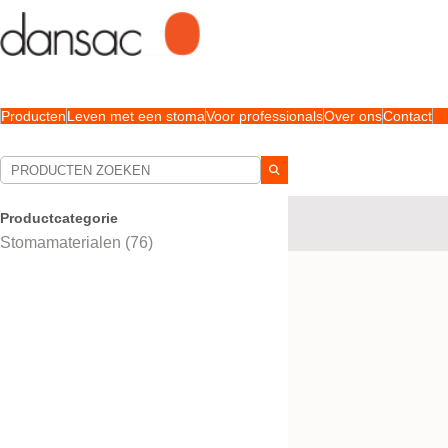
Producten
Leven met een stoma
Voor professionals
Over ons
Contact
Uw selecties:
Productcategorie
Maak een keuze uit de op
Stomamaterialen (76)