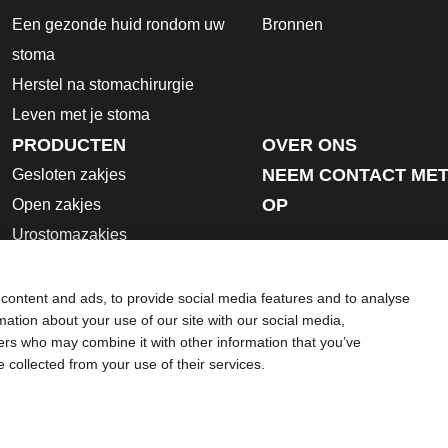
Een gezonde huid rondom uw
Bronnen
stoma
Herstel na stomachirurgie
Leven met je stoma
PRODUCTEN
OVER ONS
NEEM CONTACT MET
Gesloten zakjes
OP
Open zakjes
Urostomazakjes
Huidplaten
Hulpmiddelen
content and ads, to provide social media features and to analyse
rmation about your use of our site with our social media,
Gebruiksaanwijzing
ners who may combine it with other information that you’ve
Veiligheidsgegevensbladen
e collected from your use of their services.
oeld als vervanging voor het advies van uw eigen arts of andere