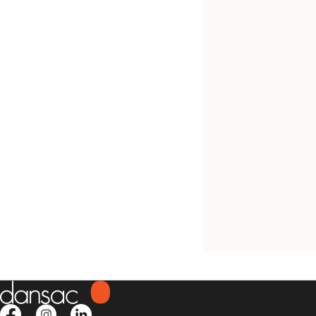
Probeer gratis
NovaLife™ 1 Geslo
GX Maxi zakje
1-delig zakje, uitknipbaar,
beige/transparant, ook me
kijkvenster, gedecentreer
startopening