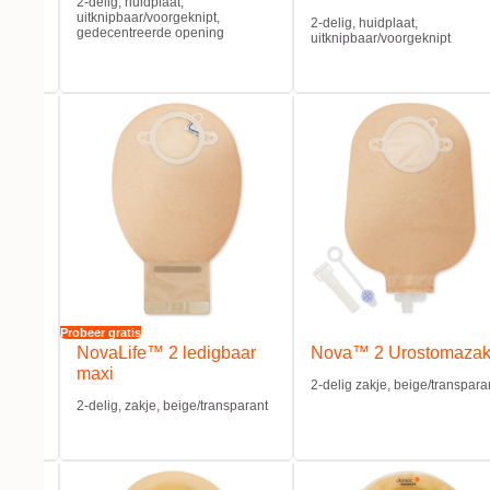
2-delig, huidplaat,
uitknipbaar/voorgeknipt,
2-delig, huidplaat,
gedecentreerde opening
uitknipbaar/voorgeknipt
Probeer gratis
en
NovaLife™ 2 ledigbaar
Nova™ 2 Urostomazak
maxi
2-delig zakje, beige/transpara
2-delig, zakje, beige/transparant