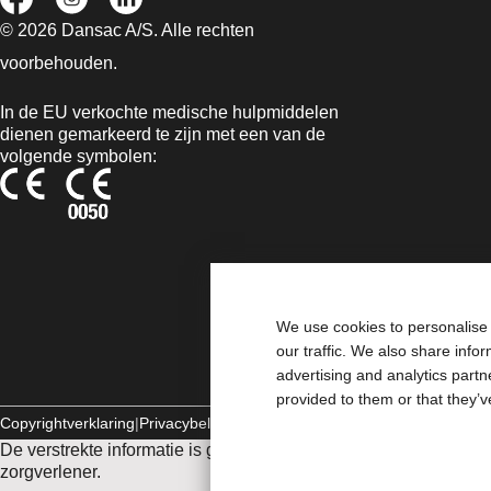
© 2026 Dansac A/S. Alle rechten
voorbehouden.
In de EU verkochte medische hulpmiddelen
dienen gemarkeerd te zijn met een van de
volgende symbolen:
We use cookies to personalise 
our traffic. We also share info
advertising and analytics part
provided to them or that they’v
Copyrightverklaring
Privacybeleid
Gebruik van cookies
De verstrekte informatie is geen medisch advies en is niet bed
zorgverlener.