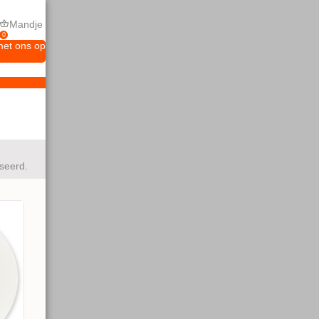
Mandje
0
met ons op
seerd.