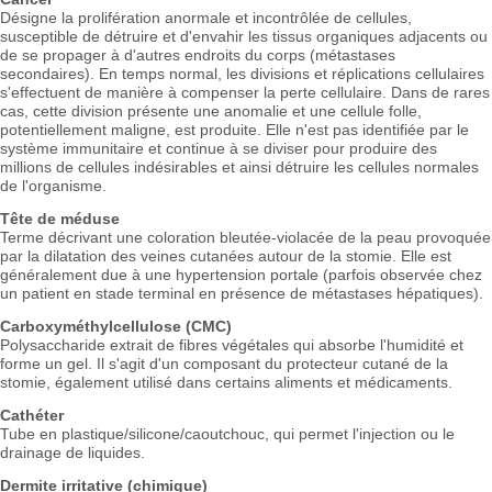
Désigne la prolifération anormale et incontrôlée de cellules,
susceptible de détruire et d'envahir les tissus organiques adjacents ou
de se propager à d'autres endroits du corps (métastases
secondaires). En temps normal, les divisions et réplications cellulaires
s'effectuent de manière à compenser la perte cellulaire. Dans de rares
cas, cette division présente une anomalie et une cellule folle,
potentiellement maligne, est produite. Elle n'est pas identifiée par le
système immunitaire et continue à se diviser pour produire des
millions de cellules indésirables et ainsi détruire les cellules normales
de l'organisme.
Tête de méduse
Terme décrivant une coloration bleutée-violacée de la peau provoquée
par la dilatation des veines cutanées autour de la stomie. Elle est
généralement due à une hypertension portale (parfois observée chez
un patient en stade terminal en présence de métastases hépatiques).
Carboxyméthylcellulose (CMC)
Polysaccharide extrait de fibres végétales qui absorbe l'humidité et
forme un gel. Il s'agit d'un composant du protecteur cutané de la
stomie, également utilisé dans certains aliments et médicaments.
Cathéter
Tube en plastique/silicone/caoutchouc, qui permet l'injection ou le
drainage de liquides.
Dermite irritative (chimique)