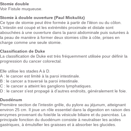
Stomie double
Voir Fistule muqueuse.
Stomie à double ouverture (Paul Mickulitz)
Ce type de stomie peut être formée à partir de l'iléon ou du côlon.
L'intestin est coupé et les extrémités proximale et distale sont
abouchées à une ouverture dans la paroi abdominale puis suturées à
la peau de manière à former deux stomies côte à côte, prises en
charge comme une seule stomie.
Classification de Duke
La classification de Duke est très fréquemment utilisée pour définir la
progression du cancer colorectal.
Elle utilise les stades A à D.
A : le cancer est limité à la paroi intestinale.
B : le cancer a traversé la paroi intestinale.
C : le cancer a atteint les ganglions lymphatiques.
D : le cancer s'est propagé à d'autres endroits, généralement le foie.
Duodénum
Première section de l'intestin grêle, du pylore au jéjunum, atteignant
environ 25 cm. Il joue un rôle essentiel dans la digestion en raison des
enzymes provenant du foie/de la vésicule biliaire et du pancréas. La
principale fonction du duodénum consiste à neutraliser les acides
gastriques, à émulsifier les graisses et à absorber les glucides.