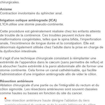
chirurgicales.
Anisme
Contraction involontaire du sphincter anal.
Irrigation colique antérograde (ICA)
L'ICA utilise une stomie pseudo-continente.
Cette procédure est généralement réalisée chez les enfants atteints
de trouble de la continence. Ces troubles peuvent inclure des
malformations congénitales, telles que le spina bifida, l'imperforation
anale, l'incontinence de longue durée et la constipation. Elle est
désormais également utilisée chez l'adulte dans la prise en charge de
la dysfonction intestinale.
Il s'agit d'une technique chirurgicale consistant à réimplanter une
extrémité de l'appendice dans le cæcum (sans permettre de reflux) et
à aboucher l'autre extrémité à la paroi abdominale afin de former une
stomie continente. Cela forme un canal cathétérisable, qui facilite
l'administration d'une irrigation antérograde afin de vider le côlon.
Résection antérieure
Ablation chirurgicale d'une partie ou de l'intégralité du rectum et du
côlon sigmoïde. Les résections antérieures sont souvent classées
comme hautes ou basses en fonction du site du cancer.
Une résection antérieure haute désigne l'ablation du tiers
supérieur/central du rectum et de la partie inférieure du côlon