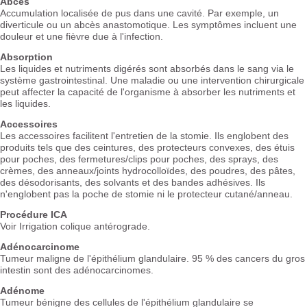
Abcès
Accumulation localisée de pus dans une cavité. Par exemple, un
diverticule ou un abcès anastomotique. Les symptômes incluent une
douleur et une fièvre due à l'infection.
Absorption
Les liquides et nutriments digérés sont absorbés dans le sang via le
système gastrointestinal. Une maladie ou une intervention chirurgicale
peut affecter la capacité de l'organisme à absorber les nutriments et
les liquides.
Accessoires
Les accessoires facilitent l'entretien de la stomie. Ils englobent des
produits tels que des ceintures, des protecteurs convexes, des étuis
pour poches, des fermetures/clips pour poches, des sprays, des
crèmes, des anneaux/joints hydrocolloïdes, des poudres, des pâtes,
des désodorisants, des solvants et des bandes adhésives. Ils
n'englobent pas la poche de stomie ni le protecteur cutané/anneau.
Procédure ICA
Voir Irrigation colique antérograde.
Adénocarcinome
Tumeur maligne de l'épithélium glandulaire. 95 % des cancers du gros
intestin sont des adénocarcinomes.
Adénome
Tumeur bénigne des cellules de l'épithélium glandulaire se