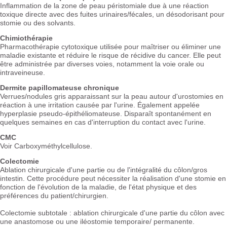
Inflammation de la zone de peau péristomiale due à une réaction
toxique directe avec des fuites urinaires/fécales, un désodorisant pour
stomie ou des solvants.
Chimiothérapie
Pharmacothérapie cytotoxique utilisée pour maîtriser ou éliminer une
maladie existante et réduire le risque de récidive du cancer. Elle peut
être administrée par diverses voies, notamment la voie orale ou
intraveineuse.
Dermite papillomateuse chronique
Verrues/nodules gris apparaissant sur la peau autour d'urostomies en
réaction à une irritation causée par l'urine. Également appelée
hyperplasie pseudo-épithéliomateuse. Disparaît spontanément en
quelques semaines en cas d'interruption du contact avec l'urine.
CMC
Voir Carboxyméthylcellulose.
Colectomie
Ablation chirurgicale d'une partie ou de l'intégralité du côlon/gros
intestin. Cette procédure peut nécessiter la réalisation d'une stomie en
fonction de l'évolution de la maladie, de l'état physique et des
préférences du patient/chirurgien.
Colectomie subtotale : ablation chirurgicale d'une partie du côlon avec
une anastomose ou une iléostomie temporaire/ permanente.