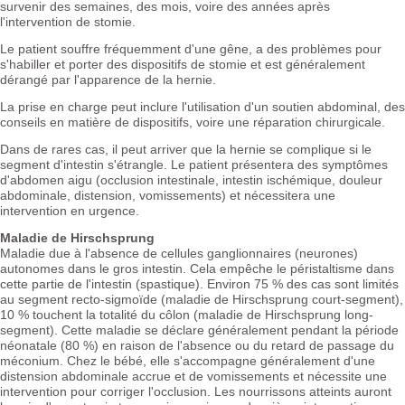
survenir des semaines, des mois, voire des années après
l'intervention de stomie.
Le patient souffre fréquemment d'une gêne, a des problèmes pour
s'habiller et porter des dispositifs de stomie et est généralement
dérangé par l'apparence de la hernie.
La prise en charge peut inclure l'utilisation d'un soutien abdominal, des
conseils en matière de dispositifs, voire une réparation chirurgicale.
Dans de rares cas, il peut arriver que la hernie se complique si le
segment d'intestin s'étrangle. Le patient présentera des symptômes
d'abdomen aigu (occlusion intestinale, intestin ischémique, douleur
abdominale, distension, vomissements) et nécessitera une
intervention en urgence.
Maladie de Hirschsprung
Maladie due à l'absence de cellules ganglionnaires (neurones)
autonomes dans le gros intestin. Cela empêche le péristaltisme dans
cette partie de l'intestin (spastique). Environ 75 % des cas sont limités
au segment recto-sigmoïde (maladie de Hirschsprung court-segment),
10 % touchent la totalité du côlon (maladie de Hirschsprung long-
segment). Cette maladie se déclare généralement pendant la période
néonatale (80 %) en raison de l'absence ou du retard de passage du
méconium. Chez le bébé, elle s'accompagne généralement d'une
distension abdominale accrue et de vomissements et nécessite une
intervention pour corriger l'occlusion. Les nourrissons atteints auront