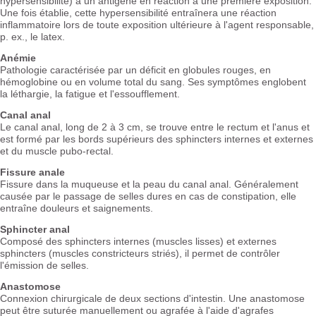
hypersensibilité) à un antigène en réaction à une première exposition.
Une fois établie, cette hypersensibilité entraînera une réaction
inflammatoire lors de toute exposition ultérieure à l'agent responsable,
p. ex., le latex.
Anémie
Pathologie caractérisée par un déficit en globules rouges, en
hémoglobine ou en volume total du sang. Ses symptômes englobent
la léthargie, la fatigue et l'essoufflement.
Canal anal
Le canal anal, long de 2 à 3 cm, se trouve entre le rectum et l'anus et
est formé par les bords supérieurs des sphincters internes et externes
et du muscle pubo-rectal.
Fissure anale
Fissure dans la muqueuse et la peau du canal anal. Généralement
causée par le passage de selles dures en cas de constipation, elle
entraîne douleurs et saignements.
Sphincter anal
Composé des sphincters internes (muscles lisses) et externes
sphincters (muscles constricteurs striés), il permet de contrôler
l'émission de selles.
Anastomose
Connexion chirurgicale de deux sections d'intestin. Une anastomose
peut être suturée manuellement ou agrafée à l'aide d'agrafes