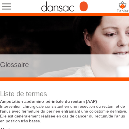
0
Panier
Glossaire
Liste de termes
Amputation abdomino-périnéale du rectum (AAP)
Intervention chirurgicale consistant en une résection du rectum et de
l'anus avec fermeture du périnée entraînant une colostomie définitive.
Elle est généralement réalisée en cas de cancer du rectum/de l'anus
en position très basse.