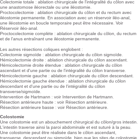
Colectomie totale : ablation chirurgicale de l'intégralité du côlon avec
une anastomose iléorectale ou une iléostomie.
Proctocolectomie : ablation chirurgicale du côlon et du rectum avec
iléostomie permanente. En association avec un réservoir iléo-anal,
une iléostomie en boucle temporaire peut être nécessaire. Voir
Réservoir iléo-anal.
Proctocolectomie complète : ablation chirurgicale du côlon, du rectum
et de l'anus entraînant une iléostomie permanente.
Les autres résections coliques englobent :
Colectomie sigmoïde : ablation chirurgicale du côlon sigmoïde.
Hémicolectomie droite : ablation chirurgicale du côlon ascendant.
Hémicolectomie droite étendue : ablation chirurgicale du côlon
ascendant et d'une partie ou de l'intégralité du côlon transverse.
Hémicolectomie gauche : ablation chirurgicale du côlon descendant.
Hémicolectomie gauche étendue : ablation chirurgicale du côlon
descendant et d'une partie ou de l'intégralité du côlon
transverse/sigmoïde.
Intervention de Hartmann : voir Intervention de Hartmann.
Résection antérieure haute : voir Résection antérieure.
Résection antérieure basse : voir Résection antérieure.
Colostomie
Une colostomie est un abouchement chirurgical du côlon/gros intestin.
L'intestin traverse ainsi la paroi abdominale et est suturé à la peau.
Une colostomie peut être réalisée dans le côlon ascendant,
transverse, descendant ou sigmoïde, bien que les sites de colostomie