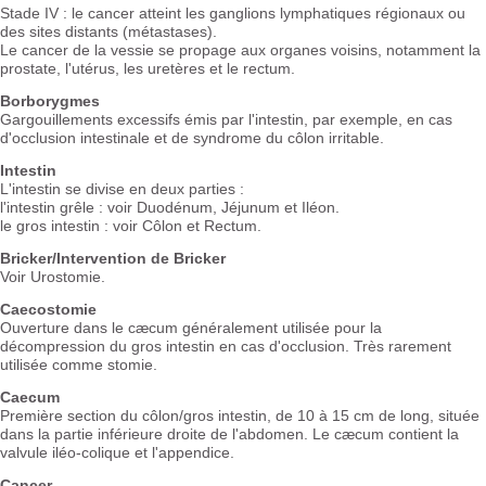
Stade IV : le cancer atteint les ganglions lymphatiques régionaux ou
des sites distants (métastases).
Le cancer de la vessie se propage aux organes voisins, notamment la
prostate, l'utérus, les uretères et le rectum.
Borborygmes
Gargouillements excessifs émis par l'intestin, par exemple, en cas
d'occlusion intestinale et de syndrome du côlon irritable.
Intestin
L'intestin se divise en deux parties :
l'intestin grêle : voir Duodénum, Jéjunum et Iléon.
le gros intestin : voir Côlon et Rectum.
Bricker/Intervention de Bricker
Voir Urostomie.
Caecostomie
Ouverture dans le cæcum généralement utilisée pour la
décompression du gros intestin en cas d'occlusion. Très rarement
utilisée comme stomie.
Caecum
Première section du côlon/gros intestin, de 10 à 15 cm de long, située
dans la partie inférieure droite de l'abdomen. Le cæcum contient la
valvule iléo-colique et l'appendice.
Cancer