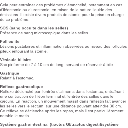
Cela peut entraîner des problèmes d'étanchéité, notamment en cas
d'iléostomie ou d'urostomie, en raison de la nature liquide des
émissions. Il existe divers produits de stomie pour la prise en charge
de ce problème.
SOS (sang occulte dans les selles)
Présence de sang microscopique dans les selles.
Folliculite
Lésions pustulaires et inflammation observées au niveau des follicules
pileux entourant la stomie.
Vésicule biliaire
Sac piriforme de 7 à 10 cm de long, servant de réservoir à bile.
Gastrique
Relatif à l'estomac.
Réflexe gastrocolique
Réflexe déclenché par l'entrée d'aliments dans l'estomac, entraînant
une contraction de l'iléon terminal et l'entrée des selles dans le
cæcum. En réaction, un mouvement massif dans l'intestin fait avancer
les selles vers le rectum, sur une distance pouvant atteindre 30 cm.
Ce réflexe se déclenche après les repas, mais il est particulièrement
notable le matin.
Système gastrointestinal (tractus GI/tractus digestif/système