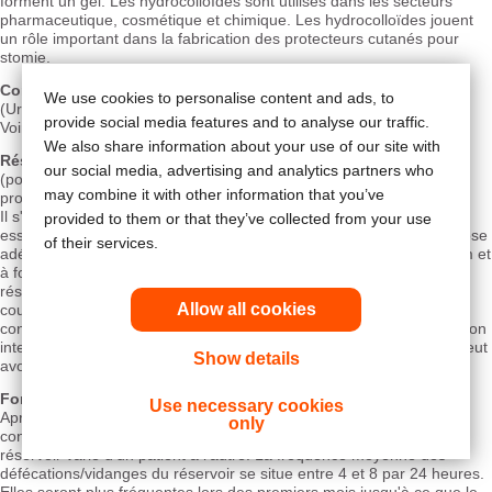
forment un gel. Les hydrocolloïdes sont utilisés dans les secteurs
pharmaceutique, cosmétique et chimique. Les hydrocolloïdes jouent
un rôle important dans la fabrication des protecteurs cutanés pour
stomie.
Conduit iléal
We use cookies to personalise content and ads, to
(Urostomie/Bricker ou intervention de Bricker)
provide social media features and to analyse our traffic.
Voir Urostomie.
We also share information about your use of our site with
Réservoir iléo-anal
our social media, advertising and analytics partners who
(poche iléo-anale, anastomose iléo-anale avec réservoir (IPAA),
may combine it with other information that you’ve
proctocolectomie restauratrice)
Il s'agit d'une intervention chirurgicale facultative concernant
provided to them or that they’ve collected from your use
essentiellement les patients atteints de colite ulcérative et de polypose
of their services.
adénomateuse familiale. Elle consiste à exciser le côlon et le rectum et
à former un réservoir à l'aide de l'iléon distal. La configuration du
réservoir est variable selon les préférences du chirurgien. Les plus
Allow all cookies
courantes sont le réservoir en J et en W. Le réservoir est alors
connecté/anastomosé à l'anus pour rétablir la continuité de la fonction
intestinale. Pour faciliter la cicatrisation post-opératoire, le patient peut
Show details
avoir besoin d'une iléostomie en boucle temporaire.
Fonctionnement d'un réservoir iléo-anal
Use necessary cookies
Après la mise en place du réservoir et après rétablissement de la
only
continuité de la fonction intestinale, le nombre d'évacuations du
réservoir varie d'un patient à l'autre. La fréquence moyenne des
défécations/vidanges du réservoir se situe entre 4 et 8 par 24 heures.