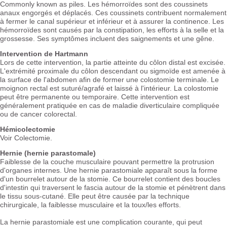
Commonly known as piles. Les hémorroïdes sont des coussinets
anaux engorgés et déplacés. Ces coussinets contribuent normalement
à fermer le canal supérieur et inférieur et à assurer la continence. Les
hémorroïdes sont causés par la constipation, les efforts à la selle et la
grossesse. Ses symptômes incluent des saignements et une gêne.
Intervention de Hartmann
Lors de cette intervention, la partie atteinte du côlon distal est excisée.
L'extrémité proximale du côlon descendant ou sigmoïde est amenée à
la surface de l'abdomen afin de former une colostomie terminale. Le
moignon rectal est suturé/agrafé et laissé à l'intérieur. La colostomie
peut être permanente ou temporaire. Cette intervention est
généralement pratiquée en cas de maladie diverticulaire compliquée
ou de cancer colorectal.
Hémicolectomie
Voir Colectomie.
Hernie (hernie parastomale)
Faiblesse de la couche musculaire pouvant permettre la protrusion
d'organes internes. Une hernie parastomiale apparaît sous la forme
d'un bourrelet autour de la stomie. Ce bourrelet contient des boucles
d'intestin qui traversent le fascia autour de la stomie et pénètrent dans
le tissu sous-cutané. Elle peut être causée par la technique
chirurgicale, la faiblesse musculaire et la toux/les efforts.
La hernie parastomiale est une complication courante, qui peut