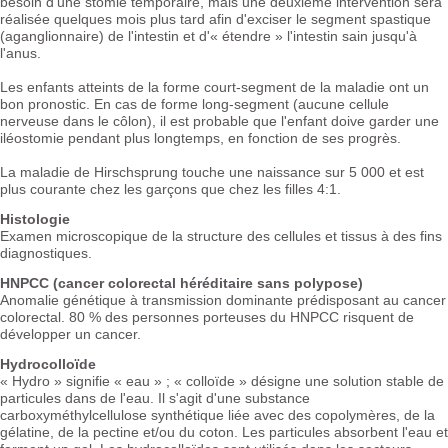
besoin d'une stomie temporaire, mais une deuxième intervention sera
réalisée quelques mois plus tard afin d'exciser le segment spastique
(aganglionnaire) de l'intestin et d'« étendre » l'intestin sain jusqu'à
l'anus.
Les enfants atteints de la forme court-segment de la maladie ont un
bon pronostic. En cas de forme long-segment (aucune cellule
nerveuse dans le côlon), il est probable que l'enfant doive garder une
iléostomie pendant plus longtemps, en fonction de ses progrès.
La maladie de Hirschsprung touche une naissance sur 5 000 et est
plus courante chez les garçons que chez les filles 4:1.
Histologie
Examen microscopique de la structure des cellules et tissus à des fins
diagnostiques.
HNPCC (cancer colorectal héréditaire sans polypose)
Anomalie génétique à transmission dominante prédisposant au cancer
colorectal. 80 % des personnes porteuses du HNPCC risquent de
développer un cancer.
Hydrocolloïde
« Hydro » signifie « eau » ; « colloïde » désigne une solution stable de
particules dans de l'eau. Il s'agit d'une substance
carboxyméthylcellulose synthétique liée avec des copolymères, de la
gélatine, de la pectine et/ou du coton. Les particules absorbent l'eau et