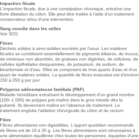
Impaction fécale
L'impaction fécale, due à une constipation chronique, entraîne une
forte dilatation du côlon. Elle peut être traitée à l'aide d'un traitement
conservateur et/ou d'une intervention.
Sang occulte dans les selles
Voir SOS.
Fèces
Déchets solides à semi-solides excrétés par l'anus. Les matières
fécales se constituent essentiellement de pigments biliaires, de mucus,
de minéraux non absorbés, de graisses non digérées, de cellulose, de
cellules épithéliales desquamées, de potassium, de sodium, de
bicarbonate et d'eau. Elles se composent de trois quarts d'eau et d'un
quart de matières solides. La quantité de fèces évacuées est d'environ
150 à 250 g par jour.
Polypose adénomateuse familiale (PAF)
Maladie héréditaire entraînant le développement d'un grand nombre
(100–1 000) de polypes pré-malins dans le gros intestin dès la
puberté. Ils deviennent malins en l'absence de traitement. Le
traitement englobe l'ablation chirurgicale du côlon et du rectum.
Fibre
Fibres alimentaires non digestibles. L'apport quotidien recommandé
de fibres est de 18 à 30 g. Les fibres alimentaires sont nécessaires à
une alimentation équilibrée chez toutes les personnes, équipées d'une