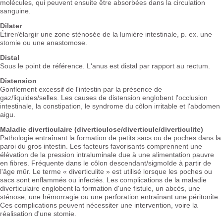
molécules, qui peuvent ensuite être absorbées dans la circulation
sanguine.
Dilater
Étirer/élargir une zone sténosée de la lumière intestinale, p. ex. une
stomie ou une anastomose.
Distal
Sous le point de référence. L'anus est distal par rapport au rectum.
Distension
Gonflement excessif de l'intestin par la présence de
gaz/liquides/selles. Les causes de distension englobent l'occlusion
intestinale, la constipation, le syndrome du côlon irritable et l'abdomen
aigu.
Maladie diverticulaire (diverticulose/diverticule/diverticulite)
Pathologie entraînant la formation de petits sacs ou de poches dans la
paroi du gros intestin. Les facteurs favorisants comprennent une
élévation de la pression intraluminale due à une alimentation pauvre
en fibres. Fréquente dans le côlon descendant/sigmoïde à partir de
l'âge mûr. Le terme « diverticulite » est utilisé lorsque les poches ou
sacs sont enflammés ou infectés. Les complications de la maladie
diverticulaire englobent la formation d'une fistule, un abcès, une
sténose, une hémorragie ou une perforation entraînant une péritonite.
Ces complications peuvent nécessiter une intervention, voire la
réalisation d'une stomie.