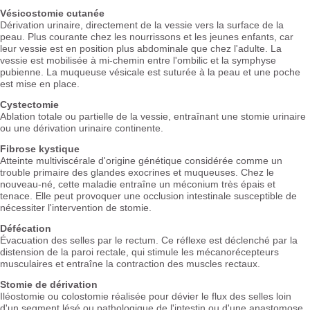
Vésicostomie cutanée
Dérivation urinaire, directement de la vessie vers la surface de la
peau. Plus courante chez les nourrissons et les jeunes enfants, car
leur vessie est en position plus abdominale que chez l'adulte. La
vessie est mobilisée à mi-chemin entre l'ombilic et la symphyse
pubienne. La muqueuse vésicale est suturée à la peau et une poche
est mise en place.
Cystectomie
Ablation totale ou partielle de la vessie, entraînant une stomie urinaire
ou une dérivation urinaire continente.
Fibrose kystique
Atteinte multiviscérale d'origine génétique considérée comme un
trouble primaire des glandes exocrines et muqueuses. Chez le
nouveau-né, cette maladie entraîne un méconium très épais et
tenace. Elle peut provoquer une occlusion intestinale susceptible de
nécessiter l'intervention de stomie.
Défécation
Évacuation des selles par le rectum. Ce réflexe est déclenché par la
distension de la paroi rectale, qui stimule les mécanorécepteurs
musculaires et entraîne la contraction des muscles rectaux.
Stomie de dérivation
Iléostomie ou colostomie réalisée pour dévier le flux des selles loin
d'un segment lésé ou pathologique de l'intestin ou d'une anastomose