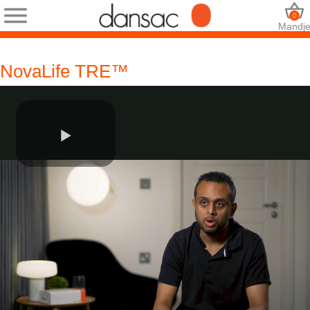
0
Mandj
NovaLife TRE™