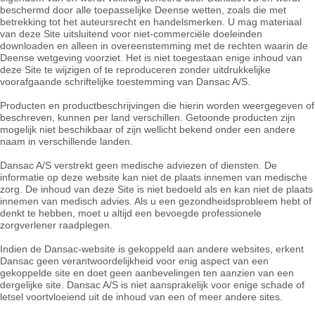
beschermd door alle toepasselijke Deense wetten, zoals die met
betrekking tot het auteursrecht en handelsmerken. U mag materiaal
van deze Site uitsluitend voor niet-commerciële doeleinden
downloaden en alleen in overeenstemming met de rechten waarin de
Deense wetgeving voorziet. Het is niet toegestaan enige inhoud van
deze Site te wijzigen of te reproduceren zonder uitdrukkelijke
voorafgaande schriftelijke toestemming van Dansac A/S.
Producten en productbeschrijvingen die hierin worden weergegeven of
beschreven, kunnen per land verschillen. Getoonde producten zijn
mogelijk niet beschikbaar of zijn wellicht bekend onder een andere
naam in verschillende landen.
Dansac A/S verstrekt geen medische adviezen of diensten. De
informatie op deze website kan niet de plaats innemen van medische
zorg. De inhoud van deze Site is niet bedoeld als en kan niet de plaats
innemen van medisch advies. Als u een gezondheidsprobleem hebt of
denkt te hebben, moet u altijd een bevoegde professionele
zorgverlener raadplegen.
Indien de Dansac-website is gekoppeld aan andere websites, erkent
Dansac geen verantwoordelijkheid voor enig aspect van een
gekoppelde site en doet geen aanbevelingen ten aanzien van een
dergelijke site. Dansac A/S is niet aansprakelijk voor enige schade of
letsel voortvloeiend uit de inhoud van een of meer andere sites.