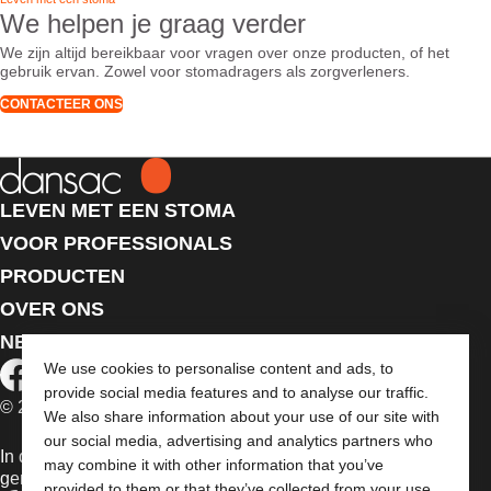
We helpen je graag verder
We zijn altijd bereikbaar voor vragen over onze producten, of het
gebruik ervan. Zowel voor stomadragers als zorgverleners.
CONTACTEER ONS
LEVEN MET EEN STOMA
VOOR PROFESSIONALS
PRODUCTEN
OVER ONS
NEEM CONTACT MET ONS OP
We use cookies to personalise content and ads, to
provide social media features and to analyse our traffic.
© 2026 Dansac A/S. Alle rechten voorbehouden.
We also share information about your use of our site with
our social media, advertising and analytics partners who
In de EU verkochte medische hulpmiddelen dienen
may combine it with other information that you’ve
gemarkeerd te zijn met een van de volgende symbolen:
provided to them or that they’ve collected from your use