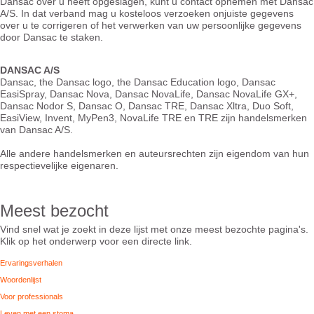
Dansac over u heeft opgeslagen, kunt u contact opnemen met Dansac
A/S. In dat verband mag u kosteloos verzoeken onjuiste gegevens
over u te corrigeren of het verwerken van uw persoonlijke gegevens
door Dansac te staken.
DANSAC A/S
Dansac, the Dansac logo, the Dansac Education logo, Dansac
EasiSpray, Dansac Nova, Dansac NovaLife, Dansac NovaLife GX+,
Dansac Nodor S, Dansac O, Dansac TRE, Dansac Xltra, Duo Soft,
EasiView, Invent, MyPen3, NovaLife TRE en TRE zijn handelsmerken
van Dansac A/S.
Alle andere handelsmerken en auteursrechten zijn eigendom van hun
respectievelijke eigenaren.
Meest bezocht
Vind snel wat je zoekt in deze lijst met onze meest bezochte pagina's.
Klik op het onderwerp voor een directe link.
Ervaringsverhalen
Woordenlijst
Voor professionals
Leven met een stoma