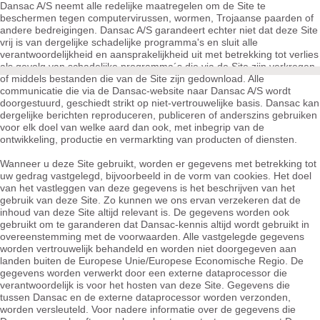
Dansac A/S neemt alle redelijke maatregelen om de Site te
beschermen tegen computervirussen, wormen, Trojaanse paarden of
andere bedreigingen. Dansac A/S garandeert echter niet dat deze Site
vrij is van dergelijke schadelijke programma's en sluit alle
verantwoordelijkheid en aansprakelijkheid uit met betrekking tot verlies
als gevolg van schadelijke programma´s die via de Site zijn verkregen
of middels bestanden die van de Site zijn gedownload. Alle
communicatie die via de Dansac-website naar Dansac A/S wordt
doorgestuurd, geschiedt strikt op niet-vertrouwelijke basis. Dansac kan
dergelijke berichten reproduceren, publiceren of anderszins gebruiken
voor elk doel van welke aard dan ook, met inbegrip van de
ontwikkeling, productie en vermarkting van producten of diensten.
Wanneer u deze Site gebruikt, worden er gegevens met betrekking tot
uw gedrag vastgelegd, bijvoorbeeld in de vorm van cookies. Het doel
van het vastleggen van deze gegevens is het beschrijven van het
gebruik van deze Site. Zo kunnen we ons ervan verzekeren dat de
inhoud van deze Site altijd relevant is. De gegevens worden ook
gebruikt om te garanderen dat Dansac-kennis altijd wordt gebruikt in
overeenstemming met de voorwaarden. Alle vastgelegde gegevens
worden vertrouwelijk behandeld en worden niet doorgegeven aan
landen buiten de Europese Unie/Europese Economische Regio. De
gegevens worden verwerkt door een externe dataprocessor die
verantwoordelijk is voor het hosten van deze Site. Gegevens die
tussen Dansac en de externe dataprocessor worden verzonden,
worden versleuteld. Voor nadere informatie over de gegevens die