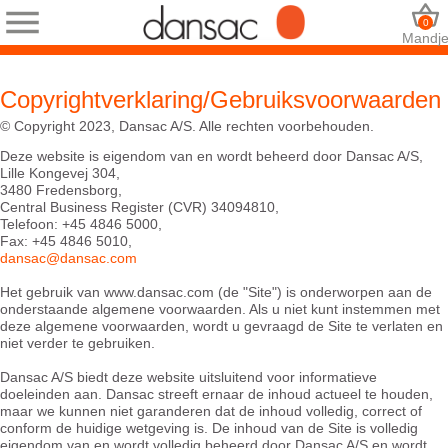
0
Mandj
Copyrightverklaring/Gebruiksvoorwaarden
© Copyright 2023, Dansac A/S. Alle rechten voorbehouden.
Deze website is eigendom van en wordt beheerd door Dansac A/S,
Lille Kongevej 304,
3480 Fredensborg,
Central Business Register (CVR) 34094810,
Telefoon: +45 4846 5000,
Fax: +45 4846 5010,
dansac@dansac.com
Het gebruik van www.dansac.com (de "Site") is onderworpen aan de
onderstaande algemene voorwaarden. Als u niet kunt instemmen met
deze algemene voorwaarden, wordt u gevraagd de Site te verlaten en
niet verder te gebruiken.
Dansac A/S biedt deze website uitsluitend voor informatieve
doeleinden aan. Dansac streeft ernaar de inhoud actueel te houden,
maar we kunnen niet garanderen dat de inhoud volledig, correct of
conform de huidige wetgeving is. De inhoud van de Site is volledig
eigendom van en wordt volledig beheerd door Dansac A/S en wordt