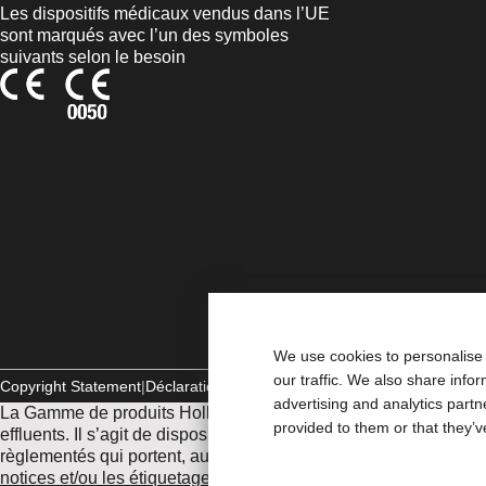
Les dispositifs médicaux vendus dans l’UE
sont marqués avec l’un des symboles
suivants selon le besoin
We use cookies to personalise 
our traffic. We also share info
Copyright Statement
Déclaration de conformité aux règles refuges
Coo
advertising and analytics part
La Gamme de produits Hollister stomathérapie est constituée de 
provided to them or that they’v
effluents. Il s’agit de dispositifs médicaux fabriqués par Hollis
règlementés qui portent, au titre de cette règlementation, le m
notices et/ou les étiquetages.
Consultez votre médecin ou tout a