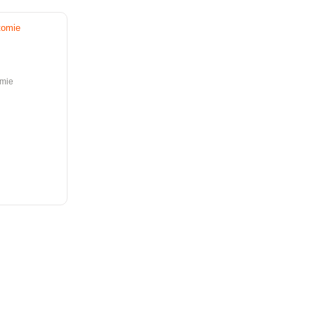
tomie
omie