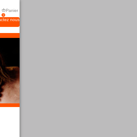
Panier
0
actez nous