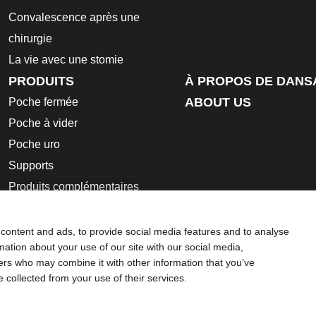
Convalescence après une
chirurgie
La vie avec une stomie
PRODUITS
À PROPOS DE DANS
ABOUT US
Poche fermée
Poche à vider
Poche uro
Supports
Produits complémentaires
Mode d’emploi
Fiches de données de sécurité
content and ads, to provide social media features and to analyse
rmation about your use of our site with our social media,
kies
ners who may combine it with other information that you’ve
dispositifs d’appareillage d’une stomie permettant le recueil d
e collected from your use of their services.
ter Incorporated. Ces dispositifs médicaux sont des produits de sa
arquage CE.
Consultez attentivement les instructions figurant sur 
utre professionnel compétent.