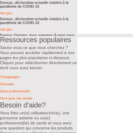
Dansac, déclaration actuelle relative à la
pandémie de COVID-19
Voir plus
Dansac, déclaration actuelle relative à la
pandémie de COVID-19
Voir plus
Dansac Ostomy, nous sommes là pour vous
Ressources populaires
pendant la pandémie de COVID-19
Voir plus
Savez-vous ce que vous cherchez ?
Vous pouvez accéder rapidement à nos
pages les plus populaires ci-dessous.
Cliquez pour sélectionner directement ce
dont vous avez besoin.
Témoignages
Glossaire
Soins professionnels
Vivre avec une stomie
Besoin d’aide?
Vous êtes un(e) utilisateur(trice), une
personne aidante ou un(e)
professionel(le) de santé et vous avez
une question qui concerne les produits