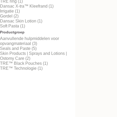
TRE ring (1)
Dansac X-tra™ Kleefrand (1)
Irrigatie (1)
Gordel (2)
Dansac Skin Lotion (1)
Dansac TRE™ Rin
Soft Pasta (1)
Huidbescherming op 3 ni
Productgroep
Aanvullende hulpmiddelen voor
opvangmateriaal (3)
Seals and Paste (5)
Skin Products | Sprays and Lotions |
Ostomy Care (2)
TRE™ Black Pouches (1)
TRE™ Technologie (1)
Probeer gratis
Dansac X-tra™ Klee