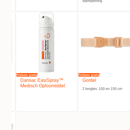
startopening
Probeer gratis
Probeer gratis
Dansac EasiSpray™
Gordel
Medisch Oplosmiddel
2 lengtes: 100 en 150 cm