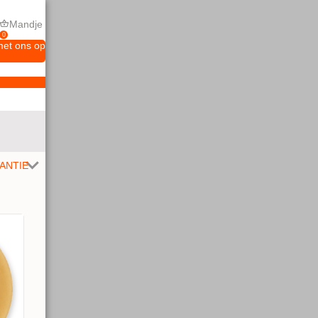
Mandje
0
met ons op