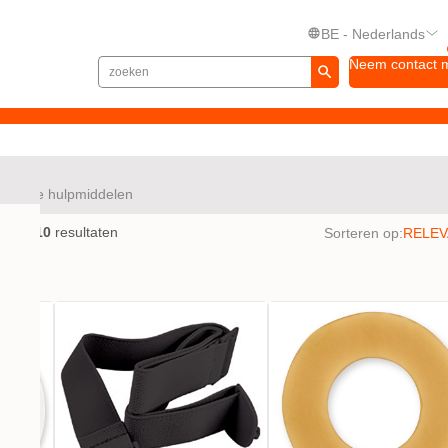
BE - Nederlands
Neem contact 
ullende hulpmiddelen
en met
10
resultaten
Sorteren op: