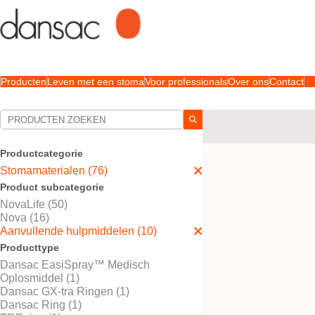
Producten
Leven met een stoma
Voor professionals
Over ons
Contact
Uw selecties:
Stomamaterialen
Aanv
Productcategorie
Uw selectie komt overe
Stomamaterialen (76)
Product subcategorie
NovaLife (50)
Nova (16)
Aanvullende hulpmiddelen (10)
Producttype
Dansac EasiSpray™ Medisch
Oplosmiddel (1)
Dansac GX-tra Ringen (1)
Dansac Ring (1)