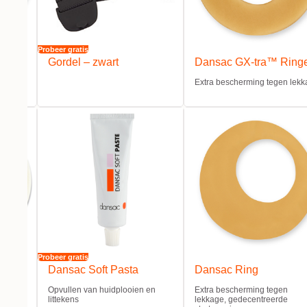
Probeer gratis
g
Gordel – zwart
Dansac GX-tra™ Ring
veaus
Extra bescherming tegen lek
Probeer gratis
Dansac Soft Pasta
Dansac Ring
frand
Opvullen van huidplooien en
Extra bescherming tegen
littekens
lekkage, gedecentreerde