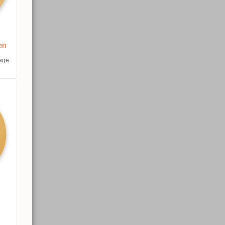
en
kage