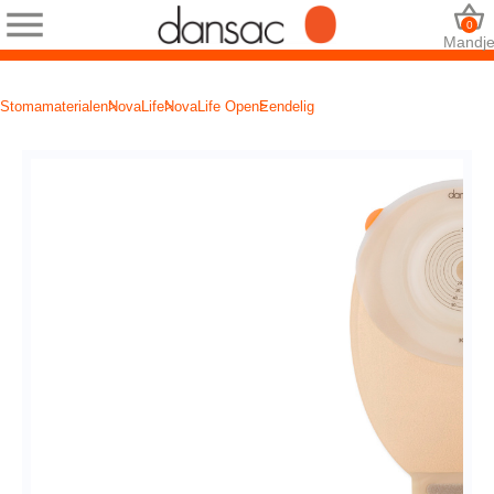
0
Mandj
Stomamaterialen
NovaLife
NovaLife Open
Eendelig