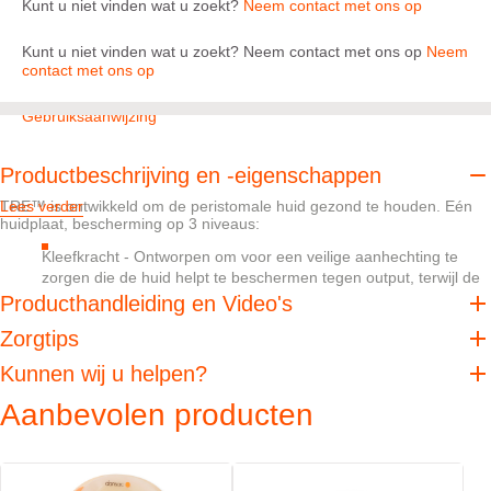
Kunt u niet vinden wat u zoekt?
Neem contact met ons op
Kunt u niet vinden wat u zoekt? Neem contact met ons op
Neem
contact met ons op
Gebruiksaanwijzing
Productbeschrijving en -eigenschappen
TRE™ is ontwikkeld om de peristomale huid gezond te houden. Eén
Lees verder
huidplaat, bescherming op 3 niveaus:
Kleefkracht - Ontworpen om voor een veilige aanhechting te
zorgen die de huid helpt te beschermen tegen output, terwijl de
huidplaat toch makkelijk te verwijderen is.
Producthandleiding en Video's
Absorptie - TRE™ is ontwikkeld om overtollig vocht te
Zorgtips
absorberen, zonder dat dit ten koste gaat van de interne of
externe stevigheid van de huidplaat.
Kunnen wij u helpen?
pH balans - Wanneer spijsverteringsenzymen in aanraking
Aanbevolen producten
komen met de peristomale huid, helpt pH buffering bij het
creëren van een ongunstig milieu voor spijsverteringsenzymen.
Dit helpt hun schadelijke invloed te verminderen.
Wanneer het om uw peristomale huid gaat, bestaat er nooit teveel