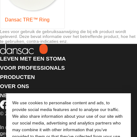
Dansac TRE™ Ring
Lees voor gebruik de gebruiksaanwijzing die bij elk product wordt
geleverd. Deze bevat informatie over het betreffende product, hoe het
te gebruiken, contra-indicaties enz.
LEVEN MET EEN STOMA
VOOR PROFESSIONALS
PRODUCTEN
OVER ONS
NEEM CONTACT MET ONS OP
We use cookies to personalise content and ads, to
provide social media features and to analyse our traffic.
© 2026 Dansac A/S. Alle rechten voorbehouden.
We also share information about your use of our site with
our social media, advertising and analytics partners who
In de EU verkochte medische hulpmiddelen dienen
may combine it with other information that you’ve
gemarkeerd te zijn met een van de volgende symbolen:
provided to them or that they’ve collected from your use