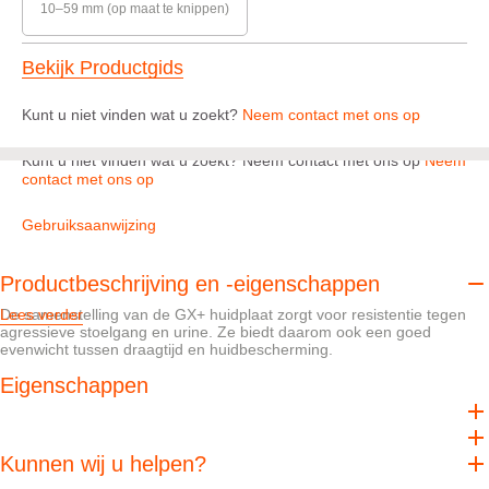
10–59 mm (op maat te knippen)
Bekijk Productgids
Kunt u niet vinden wat u zoekt?
Neem contact met ons op
Kunt u niet vinden wat u zoekt? Neem contact met ons op
Neem
contact met ons op
Gebruiksaanwijzing
Productbeschrijving en -eigenschappen
De samenstelling van de GX+ huidplaat zorgt voor resistentie tegen
Lees verder
agressieve stoelgang en urine. Ze biedt daarom ook een goed
evenwicht tussen draagtijd en huidbescherming.
Eigenschappen
De NovaLife GX+™-huidplaat biedt een betere bescherming tegen
erosie
De convexiteit zorgt ervoor dat de stoma boven huidniveau komt te
Kunnen wij u helpen?
liggen