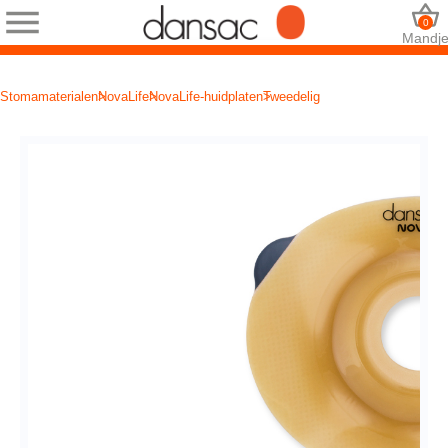
0
Mandj
Stomamaterialen
NovaLife
NovaLife-huidplaten
Tweedelig