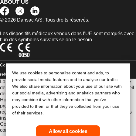
ABOUT US
© 2026 Dansac A/S. Tous droits réservés.
Les dispositifs médicaux vendus dans l’UE sont marqués avec
l’un des symboles suivants selon le besoin
Copyright Statement
Déclaration de conformité aux règles
We use cookies to personalise content and ads, to
refuges
Cookies
provide social media features and to analyse our traffic.
La Gamme de produits Hollister stomathérapie est constituée
We also share information about your use of our site with
de dispositifs d’appareillage d’une stomie permettant le recueil
our social media, advertising and analytics partners who
des effluents. Il s’agit de dispositifs médicaux fabriqués par
may combine it with other information that you’ve
Hollister Incorporated. Ces dispositifs médicaux sont des
produits de santé règlementés qui portent, au titre de cette
provided to them or that they’ve collected from your use
règlementation, le marquage CE.
Consultez attentivement les
of their services.
instructions figurant sur les notices et/ou les étiquetages.
Consultez votre médecin ou tout autre professionnel
compétent.
Allow all cookies