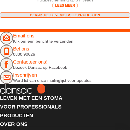
Huidbescherming op 3 niveaus
LEES MEER
BEKIJK DE LIJST MET ALLE PRODUCTEN
Email ons
Klik om een bericht te verzenden
Bel ons
0800 90626
Contacteer ons!
Bezoek Dansac op Facebook
Inschrijven
Word lid van onze mailinglijst voor updates
LEVEN MET EEN STOMA
VOOR PROFESSIONALS
PRODUCTEN
OVER ONS